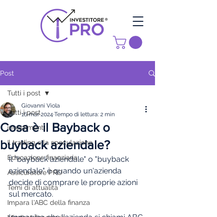
Post
Tutti i post
Giovanni Viola
Tutti i post
16 mar 2024
Tempo di lettura: 2 min
Cosa è il Bayback o
investimenti
buyback aziendale?
Il trading e la speculazione
Educazione finanziaria
Il "bayback aziendale" o "buyback 
aziendale" è quando un'azienda 
Assicuratore PRO
decide di comprare le proprie azioni 
Temi di attualità
sul mercato. 
Impara l'ABC della finanza