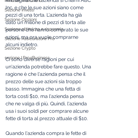
Immagina che l'azienda si chiami ABC 
Mindset finanziario
Inc. e che le sue azioni siano come 
Sezione Investi
pezzi di una torta. L'azienda ha già 
Sezione Opzioni
dato un milione di pezzi di torta alle 
Sezione ottimizza e risparmia
persone che hanno comprato le sue 
azioni, ma ora vuole comprarne 
Sezione Assicuratore Pro
alcuni indietro.
Sezione Crypto
sezione I.Pro4Business
Ci sono diverse ragioni per cui 
un'azienda potrebbe fare questo. Una 
ragione è che l'azienda pensa che il 
prezzo delle sue azioni sia troppo 
basso. Immagina che una fetta di 
torta costi $10, ma l'azienda pensa 
che ne valga di più. Quindi, l'azienda 
usa i suoi soldi per comprare alcune 
fette di torta al prezzo attuale di $10.
Quando l'azienda compra le fette di 