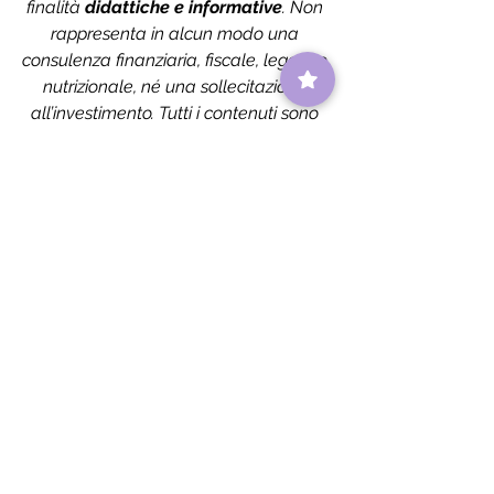
finalità 
didattiche e informative
. Non 
rappresenta in alcun modo una 
consulenza finanziaria, fiscale, legale o 
nutrizionale, né una sollecitazione 
all’investimento. Tutti i contenuti sono 
pensati per aiutarti a 
capire meglio i 
mercati, i trend e le dinamiche 
economiche
, ma non devono essere 
interpretati come raccomandazioni 
operative.
I dati e le opinioni riportate si basano su 
fonti che riteniamo affidabili, ma 
potrebbero cambiare nel tempo. Se 
decidi di investire in strumenti finanziari 
citati o correlati, lo fai 
sotto la tua 
piena responsabilità
.
In poche parole: noi ci occupiamo di 
formazione
, non di consulenza. Il 
nostro obiettivo è offrirti strumenti per 