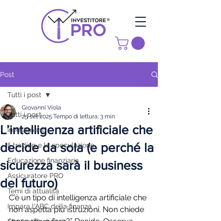
Post
Tutti i post
Giovanni Viola
Tutti i post
25 set 2025
Tempo di lettura: 3 min
L’intelligenza artificiale che
investimenti
decide da sola (e perché la
Il trading e la speculazione
Educazione finanziaria
sicurezza sarà il business
Assicuratore PRO
del futuro)
Temi di attualità
C’è un tipo di intelligenza artificiale che 
Impara l'ABC della finanza
non aspetta più istruzioni. Non chiede 