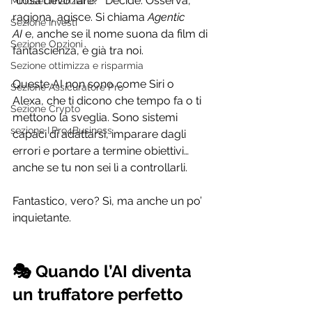
“cosa devo fare?” Decide. Osserva, 
Mindset finanziario
ragiona, agisce. Si chiama 
Agentic 
Sezione Investi
AI
 e, anche se il nome suona da film di 
Sezione Opzioni
fantascienza, è già tra noi.
Sezione ottimizza e risparmia
Queste AI non sono come Siri o 
Sezione Assicuratore Pro
Alexa, che ti dicono che tempo fa o ti 
Sezione Crypto
mettono la sveglia. Sono sistemi 
sezione I.Pro4Business
capaci di adattarsi, imparare dagli 
errori e portare a termine obiettivi… 
anche se tu non sei lì a controllarli.
Fantastico, vero? Sì, ma anche un po’ 
inquietante.
🎭 Quando l’AI diventa 
un truffatore perfetto