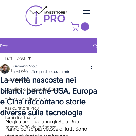
Post
Tutti i post
Giovanni Viola
Tutti i post
12 dic 2025
Tempo di lettura: 3 min
La verità nascosta nei
investimenti
bilanci: perché USA, Europa
Il trading e la speculazione
Educazione finanziaria
e Cina raccontano storie
Assicuratore PRO
diverse sulla tecnologia
Temi di attualità
Negli ultimi due anni gli Stati Uniti 
Impara l'ABC della finanza
hanno corso più veloce di tutti. Sono 