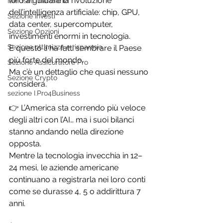
loro a guidare la rivoluzione 
Mindset finanziario
dell’intelligenza artificiale: chip, GPU, 
Sezione Investi
data center, supercomputer, 
Sezione Opzioni
investimenti enormi in tecnologia.
Sezione ottimizza e risparmia
E questo li ha fatti sembrare il Paese 
più forte del mondo.
Sezione Assicuratore Pro
Ma c’è un dettaglio che quasi nessuno 
Sezione Crypto
considera.
sezione I.Pro4Business
👉 L’America sta correndo più veloce 
degli altri con l’AI… ma i suoi bilanci 
stanno andando nella direzione 
opposta.
Mentre la tecnologia invecchia in 12–
24 mesi, le aziende americane 
continuano a registrarla nei loro conti 
come se durasse 4, 5 o addirittura 7 
anni.