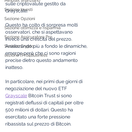
Mindset finanziario
sulle criptovalute gestito da 
Sezione Investi
Grayscale. 
Sezione Opzioni
Questo ha colto di sorpresa molti 
Sezione ottimizza e risparmia
osservatori, che si aspettavano 
Sezione Assicuratore Pro
invece una crescita del prezzo. 
Analizzando più a fondo le dinamiche, 
Sezione Crypto
emerge però che ci sono ragioni 
sezione I.Pro4Business
precise dietro questo andamento 
inatteso.
In particolare, nei primi due giorni di 
negoziazione del nuovo ETF 
Grayscale
 Bitcoin Trust si sono 
registrati deflussi di capitali per oltre 
500 milioni di dollari. Questo ha 
esercitato una forte pressione 
ribassista sul prezzo di Bitcoin.