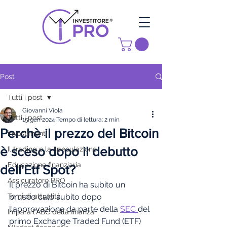
Post
Tutti i post
Giovanni Viola
Tutti i post
15 gen 2024
Tempo di lettura: 2 min
Perchè il prezzo del Bitcoin
investimenti
è sceso dopo il debutto
Il trading e la speculazione
Educazione finanziaria
dell'Etf Spot?
Assicuratore PRO
Il prezzo di Bitcoin ha subito un 
Temi di attualità
brusco calo subito dopo 
l'approvazione da parte della 
SEC 
del 
Impara l'ABC della finanza
primo Exchange Traded Fund (ETF) 