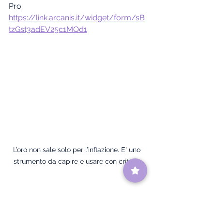
Pro: 
https://link.arcanis.it/widget/form/sB
tzGst3adEV25c1MOd1
L’oro non sale solo per l’inflazione. E' uno 
strumento da capire e usare con criterio.
Disclaimer – Investitore Pro Srl 
Questo 
articolo è stato scritto con finalità 