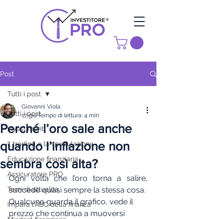
Post
Tutti i post
Giovanni Viola
Tutti i post
17 giu
Tempo di lettura: 4 min
Perché l’oro sale anche
investimenti
quando l’inflazione non
Il trading e la speculazione
Educazione finanziaria
sembra così alta?
Assicuratore PRO
Ogni volta che l’oro torna a salire, 
Temi di attualità
succede quasi sempre la stessa cosa.
Qualcuno guarda il grafico, vede il 
Impara l'ABC della finanza
prezzo che continua a muoversi 