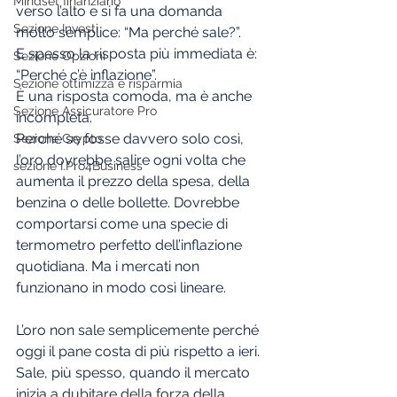
Mindset finanziario
verso l’alto e si fa una domanda 
Sezione Investi
molto semplice: “Ma perché sale?”.
E spesso la risposta più immediata è: 
Sezione Opzioni
“Perché c’è inflazione”.
Sezione ottimizza e risparmia
È una risposta comoda, ma è anche 
Sezione Assicuratore Pro
incompleta.
Perché se fosse davvero solo così, 
Sezione Crypto
l’oro dovrebbe salire ogni volta che 
sezione I.Pro4Business
aumenta il prezzo della spesa, della 
benzina o delle bollette. Dovrebbe 
comportarsi come una specie di 
termometro perfetto dell’inflazione 
quotidiana. Ma i mercati non 
funzionano in modo così lineare.
L’oro non sale semplicemente perché 
oggi il pane costa di più rispetto a ieri.
Sale, più spesso, quando il mercato 
inizia a dubitare della forza della 