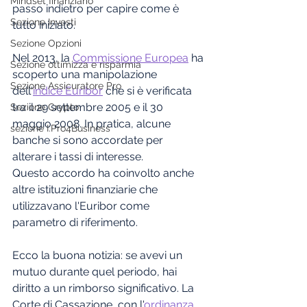
Mindset finanziario
passo indietro per capire come è 
Sezione Investi
tutto iniziato.
Sezione Opzioni
Nel 2013, la 
Commissione Europea
 ha 
Sezione ottimizza e risparmia
scoperto una manipolazione 
Sezione Assicuratore Pro
dell'
indice Euribor
 che si è verificata 
tra il 29 settembre 2005 e il 30 
Sezione Crypto
maggio 2008. In pratica, alcune 
sezione I.Pro4Business
banche si sono accordate per 
alterare i tassi di interesse. 
Questo accordo ha coinvolto anche 
altre istituzioni finanziarie che 
utilizzavano l'Euribor come 
parametro di riferimento.
Ecco la buona notizia: se avevi un 
mutuo durante quel periodo, hai 
diritto a un rimborso significativo. La 
Corte di Cassazione, con l'
ordinanza 