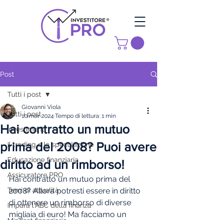
Post
Tutti i post
Giovanni Viola
Tutti i post
10 mar 2024
Tempo di lettura: 1 min
Hai contratto un mutuo
investimenti
prima del 2008? Puoi avere
Il trading e la speculazione
Educazione finanziaria
diritto ad un rimborso!
Assicuratore PRO
Hai contratto un mutuo prima del 
Temi di attualità
2008? Allora potresti essere in diritto 
di ottenere un rimborso di diverse 
Impara l'ABC della finanza
migliaia di euro! Ma facciamo un 