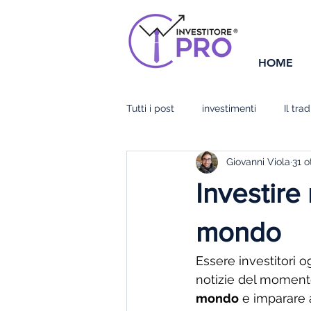
HOME
Tutti i post
investimenti
Il tra
Giovanni Viola
31 o
Temi di attualità
Impara l'ABC
Investire
Sezione ottimizza e risparmia
mondo
Essere investitori o
notizie del momento
mondo
 e imparare