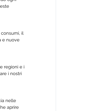
ueste 
 consumi, il 
ta e nuove 
 regioni e i 
re i nostri 
ia nelle 
he aprire 