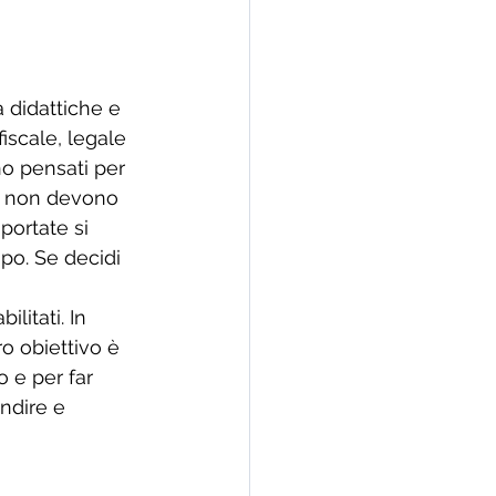
à didattiche e 
iscale, legale 
no pensati per 
ma non devono 
portate si 
po. Se decidi 
 
litati. In 
o obiettivo è 
o e per far 
ndire e 