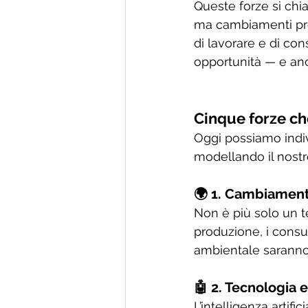
Queste forze si ch
ma cambiamenti prof
di lavorare e di con
opportunità — e anch
Cinque forze c
Oggi possiamo indiv
modellando il nostr
🌍 1. Cambiament
Non è più solo un t
produzione, i consu
ambientale saranno 
🤖 2. Tecnologia e
L’intelligenza artifi