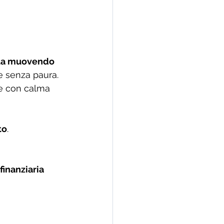
sta muovendo 
 e senza paura.
ce con calma 
to
.
finanziaria 