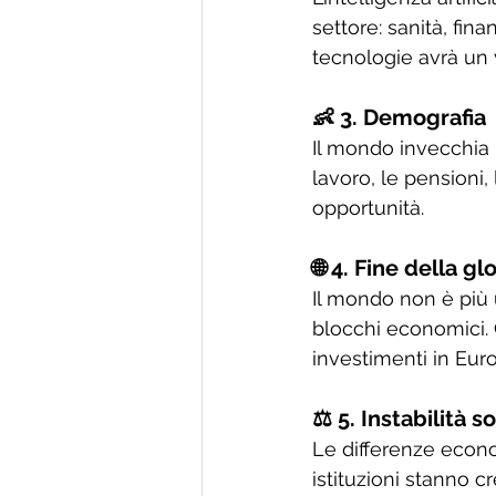
settore: sanità, fin
tecnologie avrà un
👶 3. Demografia
Il mondo invecchia i
lavoro, le pensioni,
opportunità.
🌐 4. Fine della g
Il mondo non è più 
blocchi economici. C
investimenti in Eur
⚖️ 5. Instabilità s
Le differenze econo
istituzioni stanno c