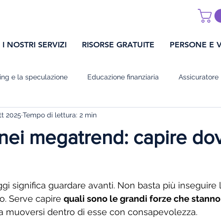
I NOSTRI SERVIZI
RISORSE GRATUITE
PERSONE E 
ding e la speculazione
Educazione finanziaria
Assicuratore
tt 2025
Tempo di lettura: 2 min
 della finanza
Mindset finanziario
Sezione Investi
Sez
 nei megatrend: capire dov
Sezione Assicuratore Pro
Sezione Crypto
sezione I.Pro4B
ggi significa guardare avanti. Non basta più inseguire
. Serve capire 
quali sono le grandi forze che stanno
 a muoversi dentro di esse con consapevolezza.