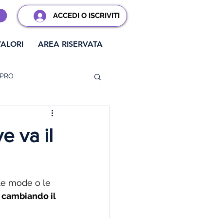
ACCEDI O ISCRIVITI
VALORI
AREA RISERVATA
 PRO
ione Opzioni
e va il
usiness
 le mode o le 
 cambiando il 