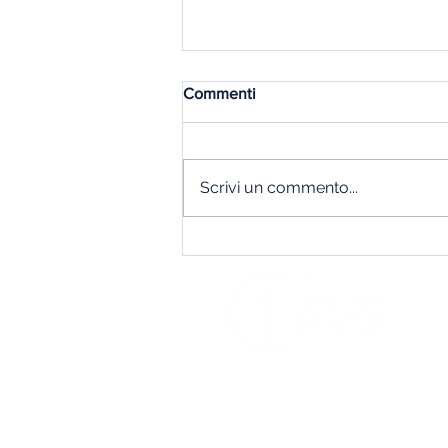
Commenti
S
Scrivi un commento...
H
Tecnologia e intelligenza
artificiale: quando un settore
I 
cresce, la prudenza diventa
ancora più importante
T
Et
Ar