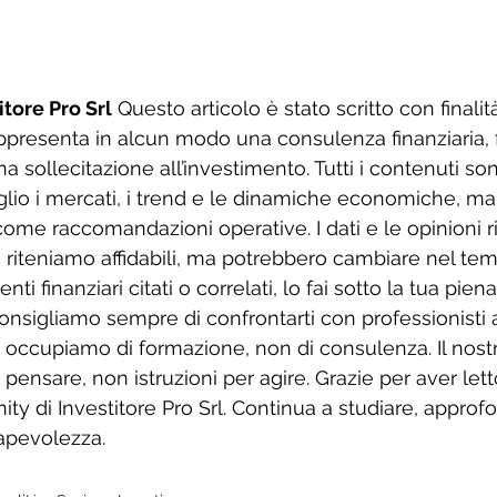
itore Pro Srl
 Questo articolo è stato scritto con finalit
ppresenta in alcun modo una consulenza finanziaria, f
na sollecitazione all’investimento. Tutti i contenuti so
eglio i mercati, i trend e le dinamiche economiche, 
come raccomandazioni operative. I dati e le opinioni ri
 riteniamo affidabili, ma potrebbero cambiare nel tem
nti finanziari citati o correlati, lo fai sotto la tua piena
consigliamo sempre di confrontarti con professionisti abi
i occupiamo di formazione, non di consulenza. Il nostr
r pensare, non istruzioni per agire. Grazie per aver lett
y di Investitore Pro Srl. Continua a studiare, approfo
apevolezza.