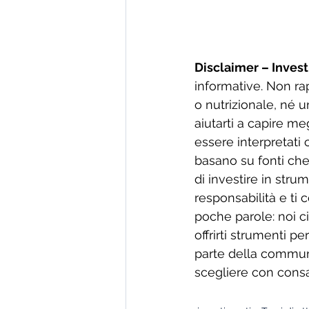
Disclaimer – Invest
informative. Non ra
o nutrizionale, né u
aiutarti a capire m
essere interpretati 
basano su fonti che
di investire in strume
responsabilità e ti 
poche parole: noi c
offrirti strumenti pe
parte della communit
scegliere con cons