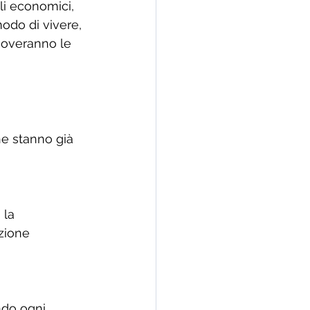
i economici, 
odo di vivere, 
muoveranno le 
he stanno già 
 la 
zione 
ando ogni 