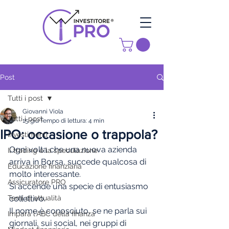
Post
Tutti i post
Giovanni Viola
Tutti i post
15 giu
Tempo di lettura: 4 min
IPO: occasione o trappola?
investimenti
Ogni volta che una nuova azienda 
Il trading e la speculazione
arriva in Borsa, succede qualcosa di 
Educazione finanziaria
molto interessante.
Assicuratore PRO
Si accende una specie di entusiasmo 
Temi di attualità
collettivo.
Il nome è conosciuto, se ne parla sui 
Impara l'ABC della finanza
giornali, sui social, nei gruppi di 