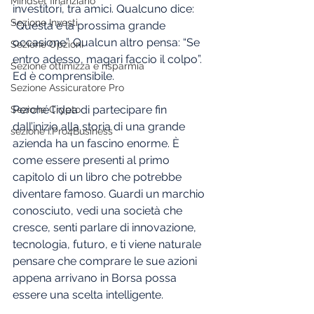
Mindset finanziario
investitori, tra amici. Qualcuno dice: 
Sezione Investi
“Questa è la prossima grande 
occasione”. Qualcun altro pensa: “Se 
Sezione Opzioni
entro adesso, magari faccio il colpo”.
Sezione ottimizza e risparmia
Ed è comprensibile.
Sezione Assicuratore Pro
Perché l’idea di partecipare fin 
Sezione Crypto
dall’inizio alla storia di una grande 
sezione I.Pro4Business
azienda ha un fascino enorme. È 
come essere presenti al primo 
capitolo di un libro che potrebbe 
diventare famoso. Guardi un marchio 
conosciuto, vedi una società che 
cresce, senti parlare di innovazione, 
tecnologia, futuro, e ti viene naturale 
pensare che comprare le sue azioni 
appena arrivano in Borsa possa 
essere una scelta intelligente.