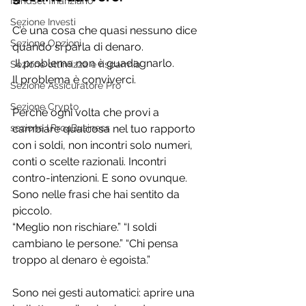
Mindset finanziario
Sezione Investi
C’è una cosa che quasi nessuno dice 
Sezione Opzioni
quando si parla di denaro.
 Il problema non è guadagnarlo.
Sezione ottimizza e risparmia
Il problema è conviverci.
Sezione Assicuratore Pro
Sezione Crypto
Perché ogni volta che provi a 
sezione I.Pro4Business
cambiare qualcosa nel tuo rapporto 
con i soldi, non incontri solo numeri, 
conti o scelte razionali. Incontri 
contro-intenzioni. E sono ovunque.
Sono nelle frasi che hai sentito da 
piccolo.
“Meglio non rischiare.” “I soldi 
cambiano le persone.” “Chi pensa 
troppo al denaro è egoista.”
Sono nei gesti automatici: aprire una 