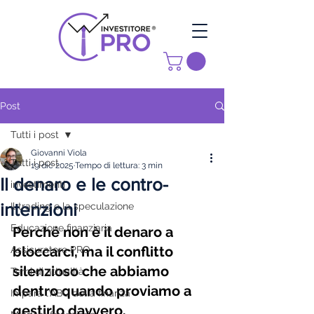
Post
Tutti i post
Giovanni Viola
Tutti i post
19 dic 2025
Tempo di lettura: 3 min
Il denaro e le contro-
investimenti
intenzioni
Il trading e la speculazione
Educazione finanziaria
Perché non è il denaro a 
bloccarci, ma il conflitto 
Assicuratore PRO
silenzioso che abbiamo 
Temi di attualità
dentro quando proviamo a 
Impara l'ABC della finanza
gestirlo davvero.