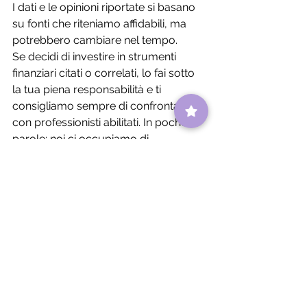
I dati e le opinioni riportate si basano 
su fonti che riteniamo affidabili, ma 
potrebbero cambiare nel tempo. 
Se decidi di investire in strumenti 
finanziari citati o correlati, lo fai sotto 
la tua piena responsabilità e ti 
consigliamo sempre di confrontarti 
con professionisti abilitati. In poche 
parole: noi ci occupiamo di 
formazione, non di consulenza. Il 
nostro obiettivo è offrirti strumenti per 
pensare, non istruzioni per agire. 
Grazie per aver letto e per far parte 
della community di Investitore Pro Srl. 
Continua a studiare, approfondire e 
scegliere con consapevolezza.
Mindset finanziario