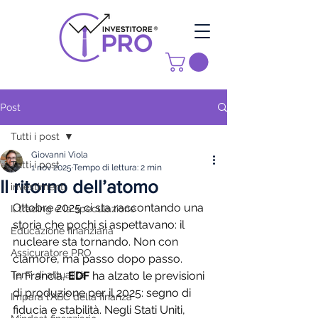
Post
Tutti i post
Giovanni Viola
Tutti i post
1 nov 2025
Tempo di lettura: 2 min
Il ritorno dell’atomo
investimenti
Ottobre 2025 ci sta raccontando una 
Il trading e la speculazione
storia che pochi si aspettavano: il 
Educazione finanziaria
nucleare sta tornando. Non con 
Assicuratore PRO
clamore, ma passo dopo passo.
Temi di attualità
In Francia, 
EDF
 ha alzato le previsioni 
di produzione per il 2025: segno di 
Impara l'ABC della finanza
fiducia e stabilità. Negli Stati Uniti, 