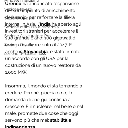
Mindset finanziario
Urenco
 ha annunciato l’espansione 
Sezione Investi
del suo impianto di arricchimento 
dell’uranio, per rafforzare la filiera 
Sezione Opzioni
interna. In Asia, 
l’India
 ha aperto agli 
Sezione ottimizza e risparmia
investitori stranieri per accelerare il 
Sezione Assicuratore Pro
suo grande piano: 100 gigawatt di 
energia nucleare entro il 2047. E 
Sezione Crypto
anche in 
Slovacchia
, è stato firmato 
sezione I.Pro4Business
un accordo con gli USA per la 
costruzione di un nuovo reattore da 
1.000 MW.
Insomma, il mondo ci sta tornando a 
credere. Perché, piaccia o no, la 
domanda di energia continua a 
crescere. E il nucleare, nel bene o nel 
male, promette due cose che oggi 
servono più che mai: 
stabilità e 
indipendenza
.