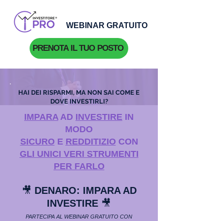
WEBINAR GRATUITO
PRENOTA IL TUO POSTO
HAI DEI RISPARMI, MA NON SAI COME E
DOVE INVESTIRLI?
IMPARA
AD
INVESTIRE
IN
MODO
SICURO
E
REDDITIZIO
CON
GLI UNICI VERI STRUMENTI
PER FARLO
🎥
DENARO: IMPARA AD
INVESTIRE
🎥
PARTECIPA AL WEBINAR GRATUITO CON