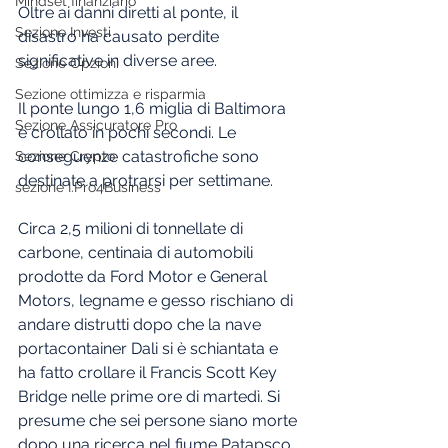
Mindset finanziario
Oltre ai danni diretti al ponte, il 
Sezione Investi
disastro ha causato perdite 
significative in diverse aree.
Sezione Opzioni
Sezione ottimizza e risparmia
Il ponte lungo 1,6 miglia di Baltimora 
Sezione Assicuratore Pro
è crollato in pochi secondi. Le 
conseguenze catastrofiche sono 
Sezione Crypto
destinate a protrarsi per settimane. 
sezione I.Pro4Business
Circa 2,5 milioni di tonnellate di 
carbone, centinaia di automobili 
prodotte da Ford Motor e General 
Motors, legname e gesso rischiano di 
andare distrutti dopo che la nave 
portacontainer Dali si è schiantata e 
ha fatto crollare il Francis Scott Key 
Bridge nelle prime ore di martedì. Si 
presume che sei persone siano morte 
dopo una ricerca nel fiume Patapsco, 