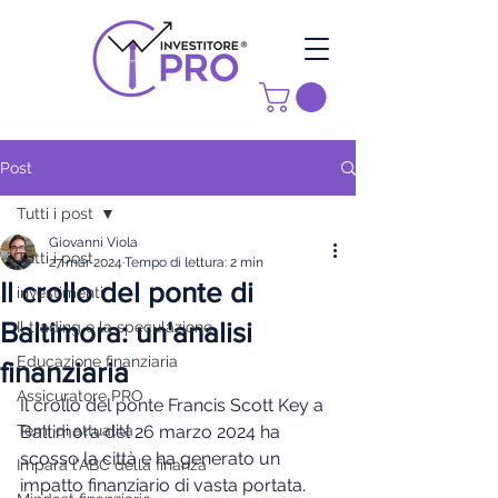
Post
Tutti i post
Giovanni Viola
Tutti i post
27 mar 2024
Tempo di lettura: 2 min
Il crollo del ponte di
investimenti
Baltimora: un'analisi
Il trading e la speculazione
Educazione finanziaria
finanziaria
Assicuratore PRO
Il crollo del ponte Francis Scott Key a 
Temi di attualità
Baltimora del 26 marzo 2024 ha 
scosso la città e ha generato un 
Impara l'ABC della finanza
impatto finanziario di vasta portata. 