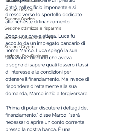
locale per richiedere un prestito. 
Mindset finanziario
Entrò nell'edificio imponente e si 
Sezione Investi
diresse verso lo sportello dedicato 
Sezione Opzioni
alle richieste di finanziamento.
Sezione ottimizza e risparmia
Dopo una breve attesa, Luca fu 
Sezione Assicuratore Pro
accolto da un impiegato bancario di 
Sezione Crypto
nome Marco. Luca spiegò la sua 
sezione I.Pro4Business
situazione, dicendo che aveva 
bisogno di sapere quali fossero i tassi 
di interesse e le condizioni per 
ottenere il finanziamento. Ma invece di 
rispondere direttamente alla sua 
domanda, Marco iniziò a tergiversare.
"Prima di poter discutere i dettagli del 
finanziamento," disse Marco, "sarà 
necessario aprire un conto corrente 
presso la nostra banca. È una 