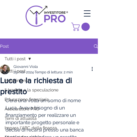
Post
Tutti i post
Giovanni Viola
Tutti i post
25 mar 2024
Tempo di lettura: 2 min
Luca e la richiesta di
investimenti
prestito
Il trading e la speculazione
Educazione finanziaria
C'era una volta un uomo di nome 
Luca. Aveva bisogno di un 
Assicuratore PRO
finanziamento per realizzare un 
Temi di attualità
importante progetto personale e 
Impara l'ABC della finanza
decise di recarsi presso una banca 