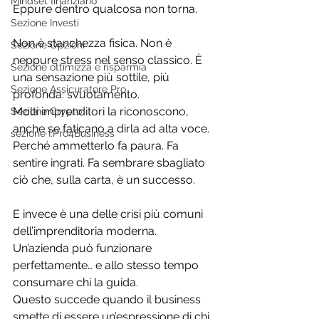
Mindset finanziario
Eppure dentro qualcosa non torna.
Sezione Investi
Non è stanchezza fisica. Non è 
Sezione Opzioni
neppure stress nel senso classico. È 
Sezione ottimizza e risparmia
una sensazione più sottile, più 
Sezione Assicuratore Pro
profonda: svuotamento.
Molti imprenditori la riconoscono, 
Sezione Crypto
anche se faticano a dirla ad alta voce. 
sezione I.Pro4Business
Perché ammetterlo fa paura. Fa 
sentire ingrati. Fa sembrare sbagliato 
ciò che, sulla carta, è un successo.
E invece è una delle crisi più comuni 
dell’imprenditoria moderna.
Un’azienda può funzionare 
perfettamente… e allo stesso tempo 
consumare chi la guida.
Questo succede quando il business 
smette di essere un’espressione di chi 