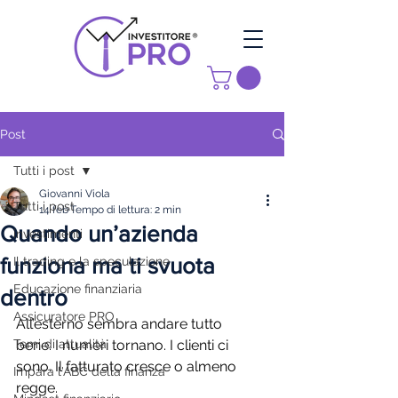
Post
Tutti i post
Giovanni Viola
Tutti i post
14 feb
Tempo di lettura: 2 min
Quando un’azienda
investimenti
funziona ma ti svuota
Il trading e la speculazione
Educazione finanziaria
dentro
Assicuratore PRO
All’esterno sembra andare tutto 
Temi di attualità
bene. I numeri tornano. I clienti ci 
sono. Il fatturato cresce o almeno 
Impara l'ABC della finanza
regge.