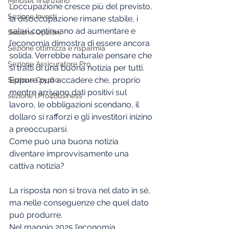
Mindset finanziario
L’occupazione cresce più del previsto, 
Sezione Investi
la disoccupazione rimane stabile, i 
salari continuano ad aumentare e 
Sezione Opzioni
l’economia dimostra di essere ancora 
Sezione ottimizza e risparmia
solida. Verrebbe naturale pensare che 
Sezione Assicuratore Pro
si tratti di una buona notizia per tutti.
Eppure può accadere che, proprio 
Sezione Crypto
mentre arrivano dati positivi sul 
sezione I.Pro4Business
lavoro, le obbligazioni scendano, il 
dollaro si rafforzi e gli investitori inizino 
a preoccuparsi.
Come può una buona notizia 
diventare improvvisamente una 
cattiva notizia?
La risposta non si trova nel dato in sé, 
ma nelle conseguenze che quel dato 
può produrre.
Nel maggio 2025 l’economia 