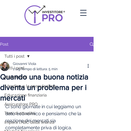
Post
Tutti i post
Giovanni Viola
Tutti i post
1 lug
Tempo di lettura: 5 min
Quando una buona notizia
investimenti
diventa un problema per i
Il trading e la speculazione
Educazione finanziaria
mercati
Assicuratore PRO
Ci sono giornate in cui leggiamo un 
Temi di attualità
dato economico e pensiamo che la 
reazione dei mercati sia 
Impara l'ABC della finanza
completamente priva di logica.